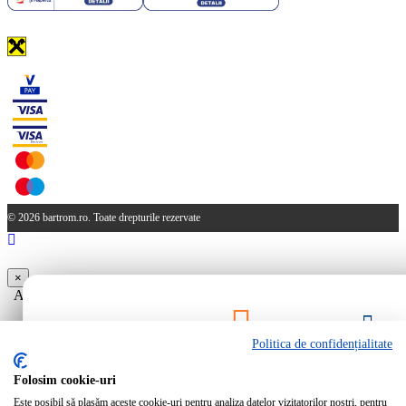
© 2026 bartrom.ro. Toate drepturile rezervate
×
Aveti produse in cos care provin dintr-o oferta. Doriti ca acestea sa
fie sterse?
Da
Nu
Politica de confidențialitate
Rămâi la curent!
Folosim cookie-uri
Este posibil să plasăm aceste cookie-uri pentru analiza datelor vizitatorilor noștri, pentru