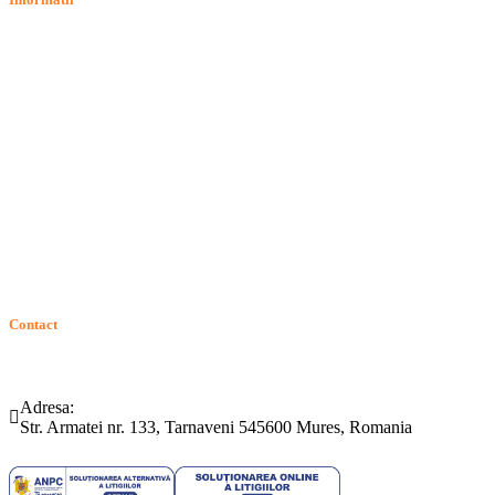
Termeni si conditii
Politica de confidentialitate
Politica de cookie
Intrebari frecvente
Contact
ANPC
Solutionarea Online a Litigiilor (SOL)
GDPR: Drepturile consumatorilor
Contact
Telefon:
Email:
(0265) 442.346
bartrom@bartrom.ro
Adresa:
Str. Armatei nr. 133, Tarnaveni 545600 Mures, Romania