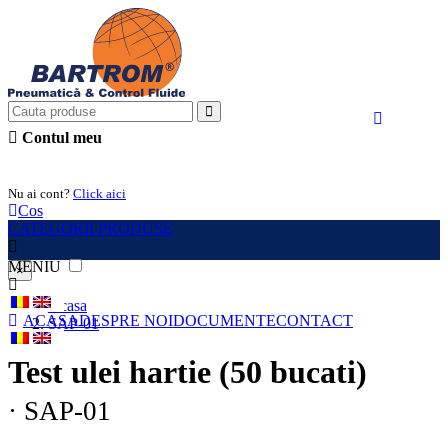
Contul meu
Intra in cont
Nu ai cont?
Click aici
Cos
CATEGORII PRODUSE
MENIU
×
Acasa
ACASA
DESPRE NOI
DOCUMENTE
CONTACT
SAP-01
Test ulei hartie (50 bucati)
· SAP-01